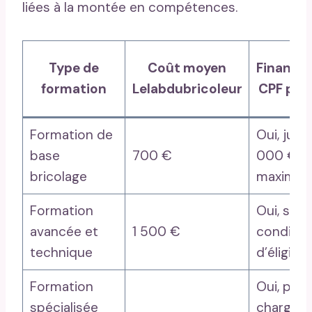
liées à la montée en compétences.
Type de
Coût moyen
Finance
formation
Lelabdubricoleur
CPF pos
Formation de
Oui, jusq
base
700 €
000 €
bricolage
maximu
Formation
Oui, sou
avancée et
1 500 €
conditio
technique
d’éligibili
Formation
Oui, pris
spécialisée
charge