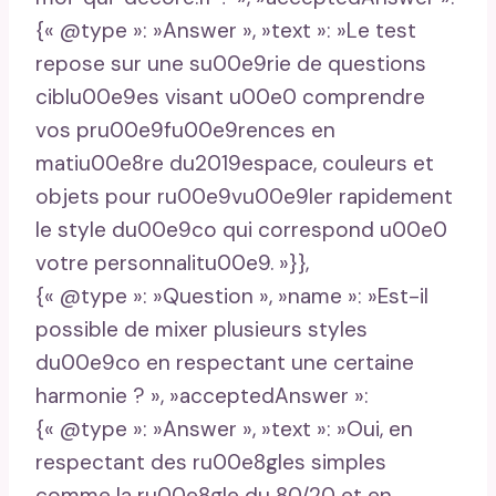
{« @type »: »Answer », »text »: »Le test
repose sur une su00e9rie de questions
ciblu00e9es visant u00e0 comprendre
vos pru00e9fu00e9rences en
matiu00e8re du2019espace, couleurs et
objets pour ru00e9vu00e9ler rapidement
le style du00e9co qui correspond u00e0
votre personnalitu00e9. »}},
{« @type »: »Question », »name »: »Est-il
possible de mixer plusieurs styles
du00e9co en respectant une certaine
harmonie ? », »acceptedAnswer »:
{« @type »: »Answer », »text »: »Oui, en
respectant des ru00e8gles simples
comme la ru00e8gle du 80/20 et en