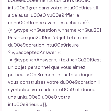
u00e9lu00e9ments concrets u00e0
intu00e9grer dans votre intu00e9rieur. Il
aide aussi u00e0 vu00e9rifier la
cohu00e9rence avant les achats. »}},
{« @type »: »Question », »name »: »Quu201
9est-ce quu2019un ‘objet totem’ en
du00e9coration intu00e9rieure
? », »acceptedAnswer »:
{« @type »: »Answer », »text »: »Cu2019est
un objet personnel que vous aimez
particuliu00e8rement et autour duquel
vous construisez votre du00e9coration. Il
symbolise votre identitu00e9 et donne
une unitu00e9 u00e0 votre
intu00e9rieur. »}},