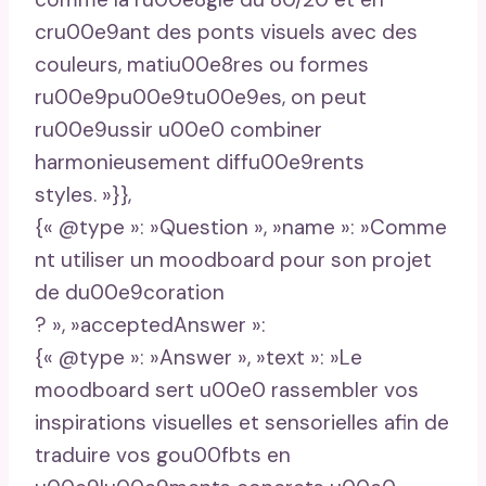
cru00e9ant des ponts visuels avec des
couleurs, matiu00e8res ou formes
ru00e9pu00e9tu00e9es, on peut
ru00e9ussir u00e0 combiner
harmonieusement diffu00e9rents
styles. »}},
{« @type »: »Question », »name »: »Comme
nt utiliser un moodboard pour son projet
de du00e9coration
? », »acceptedAnswer »:
{« @type »: »Answer », »text »: »Le
moodboard sert u00e0 rassembler vos
inspirations visuelles et sensorielles afin de
traduire vos gou00fbts en