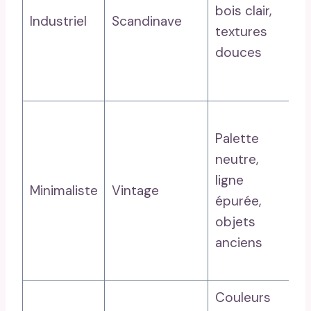
ta
bois clair,
Industriel
Scandinave
la
textures
mé
douces
mo
mi
C
Palette
so
neutre,
fa
ligne
ro
Minimaliste
Vintage
épurée,
ba
objets
pa
anciens
éc
po
Couleurs
Co