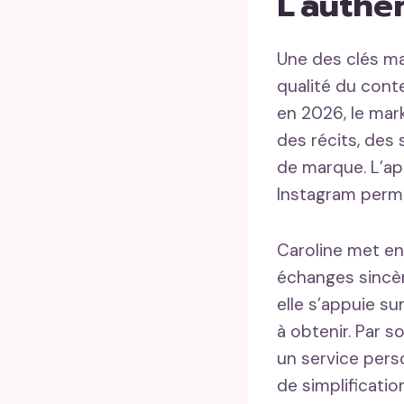
L’authen
Une des clés ma
qualité du conte
en 2026, le mar
des récits, des 
de marque. L’a
Instagram perme
Caroline met en
échanges sincè
elle s’appuie su
à obtenir. Par s
un service pers
de simplificatio