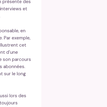
n présente des
interviews et
.
ponsable, en
e. Par exemple,
llustrent cet
nt d’une
ge son parcours
es abonnées.
t sur le long
ussi lors des
toujours