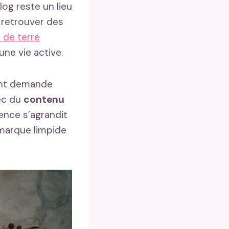
log reste un lieu
 retrouver des
de terre
une vie active.
eant demande
vec du
contenu
ience s’agrandit
 marque limpide