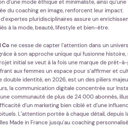
n d’une mode éthique et minimaliste, ainsi qu’un
ée du coaching en image, renforcent leur impact.
d’expertes pluridisciplinaires assure un enrichiss
iés à la mode, beauté, lifestyle et bien-être.
d Co
ne cesse de capter l’attention dans un univer
râce à son approche unique qui fusionne histoire, 
ojet initial se veut à la fois une marque de prêt-à
offrant aux femmes un espace pour s’affirmer et cult
e double identité, en 2026, est un des piliers maje
eurs, la communication digitale concentrée sur Inst
 une communauté de plus de 24 000 abonnés, illu
fficacité d’un marketing bien ciblé et d’une influenc
bituels. L’attention portée à chaque détail, depuis 
lles Made in France jusqu’au coaching personnalis