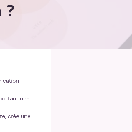
n ?
ication
pportant une
te, crée une