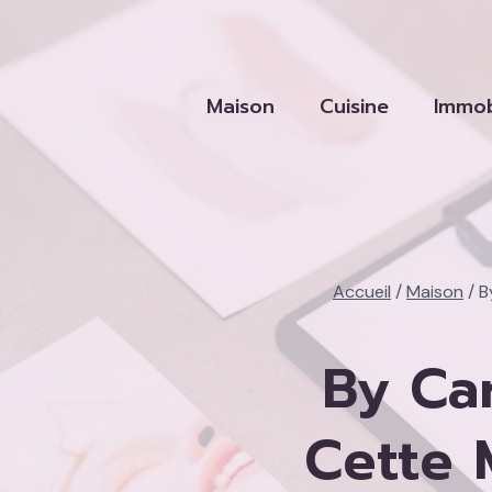
Aller
au
contenu
Maison
Cuisine
Immob
Accueil
/
Maison
/
B
By Ca
Cette 