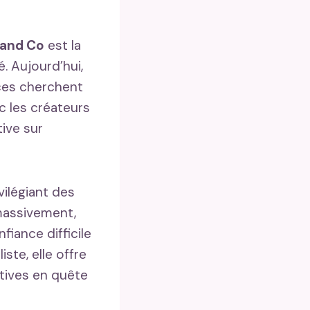
 and Co
est la
é. Aujourd’hui,
ices cherchent
c les créateurs
ive sur
vilégiant des
massivement,
fiance difficile
ste, elle offre
ctives en quête