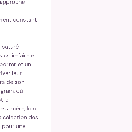
e approche
ement constant
s saturé
savoir-faire et
-porter et un
iver leur
urs de son
agram, où
stre
e sincère, loin
la sélection des
é pour une