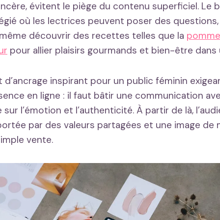
cère, évitent le piège du contenu superficiel. Le b
légié où les lectrices peuvent poser des questions,
u même découvrir des recettes telles que la
pomme 
ur
pour allier plaisirs gourmands et bien-être dans 
t d’ancrage inspirant pour un public féminin exig
sence en ligne : il faut bâtir une communication a
 sur l’émotion et l’authenticité. À partir de là, l’aud
portée par des valeurs partagées et une image de
simple vente.