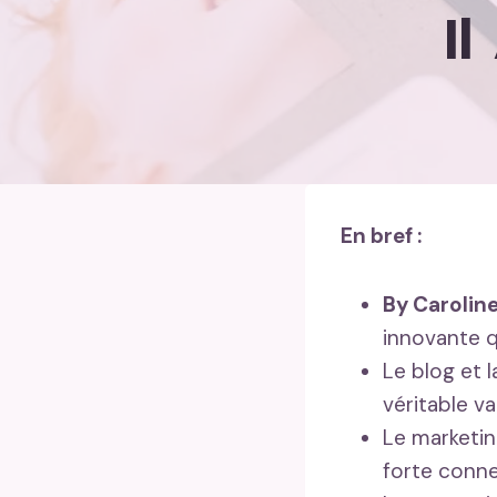
Il
En bref :
By Carolin
innovante q
Le blog et l
véritable v
Le marketin
forte connex