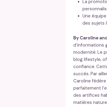
La promotio
personnalis
Une équipe 
des sujets l
By Caroline an
d’informations g
modernité. Le pr
blog lifestyle, 
confiance. Cett
succès. Par aill
Caroline fédère
parfaitement l’e
des artifices ha
matières nature