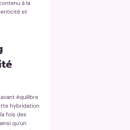
contenu à la
enticité et
g
ité
avant équilibre
ette hybridation
la fois des
ainsi qu’un